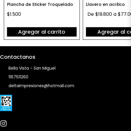
Plancha de Sticker Troquelado
Llavero en acrilico
$1.500
De
$19.800
a
$77.
Agregar al carrito
Agregar al c
Contactanos
Bella Vista - San Miguel
1167511260
deltaimpresiones@hotmail.com