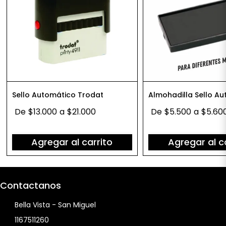
Sello Automático Trodat
Almohadilla Sello A
De
$13.000
a
$21.000
De
$5.500
a
$5.60
Agregar al carrito
Agregar al c
Contactanos
Bella Vista - San Miguel
1167511260